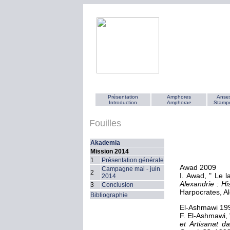
Présentation
Amphores
Anses
Introduction
Amphorae
Stamp
Fouilles
Akademia
Mission 2014
1
Présentation générale
Awad 2009
Campagne mai - juin
2
I. Awad, " Le l
2014
Alexandrie : H
3
Conclusion
Harpocrates, Al
Bibliographie
El-Ashmawi 19
F. El-Ashmawi, 
et Artisanat d