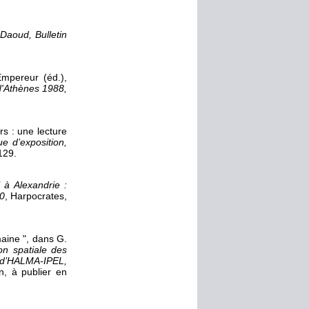
Daoud, Bulletin
Empereur (éd.),
d'Athènes 1988,
s : une lecture
e d’exposition,
129.
 à Alexandrie :
10
, Harpocrates,
maine ", dans
G.
n spatiale des
 d’H
ALMA
-I
PEL
,
n, à publier en