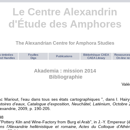
Le Centre Alexandrin
d'Étude des Amphores
The Alexandrian Centre for Amphora Studies
 timbrées
Fouilles
Bibliothèque CAEA
Ressources
Publications
ed Handles
Digs
CAEA Library
On-line r
Akademia : mission 2014
Bibliographie
Valé
ac Mariout, l'eau dans tous ses états cartographiques ", dans I. Hairy
istoires d’eaux, Catalogue d’exposition, Neuchâtel, Laténium, Octobr
exandrie, 2009, p. 190-205.
98
"Pottery Kiln and Wine-Factory from Burg el Arab", in J.-Y. Empereur (
ans l'Alexandrie hellénistique et romaine, Actes du Colloque d'Ath