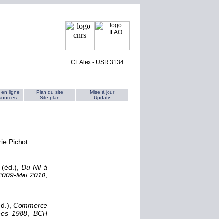
CEAlex - USR 3134
 en ligne
Plan du site
Mise à jour
esources
Site plan
Update
rie Pichot
 (éd.),
Du Nil à
e 2009-Mai 2010
,
éd.),
Commerce
ènes 1988
,
BCH