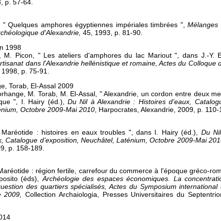
, p. 57-64.
3
, " Quelques amphores égyptiennes impériales timbrées ",
Mélanges 
rchéologique d'Alexandrie,
45, 1993, p. 81-90.
on 1998
, M. Picon, " Les ateliers d'amphores du lac Mariout ", dans J.-Y. 
isanat dans l'Alexandrie hellénistique et romaine, Actes du Colloque 
, 1998, p. 75-91.
e, Torab, El-Assal 2009
rhange, M. Torab, M. El-Assal, " Alexandrie, un cordon entre deux mer
ue ", I. Hairy (éd.),
Du Nil à Alexandrie : Histoires d’eaux, Catalogu
énium, Octobre 2009-Mai 2010
, Harpocrates, Alexandrie, 2009, p. 110-
 Maréotide : histoires en eaux troubles ", dans I. Hairy (éd.),
Du Nil
ux, Catalogue d’exposition, Neuchâtel, Laténium, Octobre 2009-Mai 20
9, p. 158-189.
 Maréotide : région fertile, carrefour du commerce à l'époque gréco-ro
posito (éds),
Archéologie des espaces économiques. La concentratio
 question des quartiers spécialisés, Actes du Symposium international
e 2009,
Collection Archaiologia, Presses Universitaires du Septentrio
2014