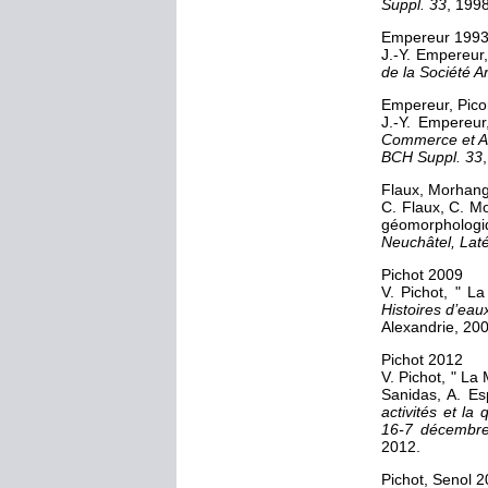
Suppl. 33
, 1998
Empereur 199
J.-Y. Empereur
de la Société A
Empereur, Pic
J.-Y. Empereur
Commerce et Art
BCH Suppl. 33
Flaux, Morhang
C. Flaux, C. Mo
géomorphologiq
Neuchâtel, Lat
Pichot 2009
V. Pichot, " La
Histoires d’ea
Alexandrie, 200
Pichot 2012
V. Pichot, " La
Sanidas, A. Es
activités et la
16-7 décembr
2012.
Pichot, Senol 